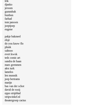
trik
djanko
jeroom
gummbah
bunbun
farhad
tom janssen
joeptjoep
eugene
pakje bakmeel
elsje
do you know flo
plunk
saltooo
evert kwok
teds comic art
sandra de haan
mars gremmen
alex turk
lamelos
len munnik
joep bertrams
marijn
bas van der schot
david de rooij
eppo stripblad
stripwinkel.nl
theatergroep cactus