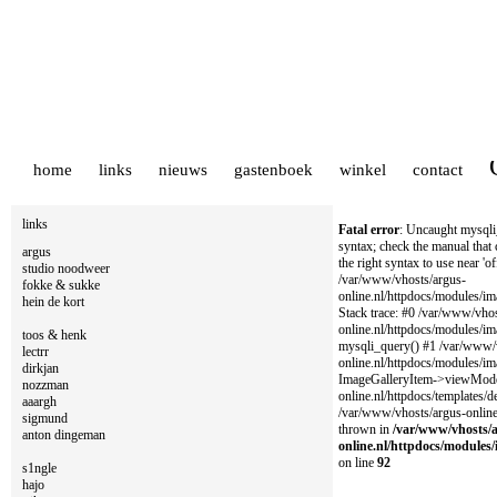
home
links
nieuws
gastenboek
winkel
contact
links
Fatal error
: Uncaught mysqli
syntax; check the manual that
argus
the right syntax to use near '
studio noodweer
/var/www/vhosts/argus-
fokke & sukke
online.nl/httpdocs/modules/im
hein de kort
Stack trace: #0 /var/www/vhos
online.nl/httpdocs/modules/im
toos & henk
mysqli_query() #1 /var/www/
lectrr
online.nl/httpdocs/modules/im
dirkjan
ImageGalleryItem->viewMode
nozzman
online.nl/httpdocs/templates/de
aaargh
/var/www/vhosts/argus-online.
sigmund
thrown in
/var/www/vhosts/
anton dingeman
online.nl/httpdocs/modules/
on line
92
s1ngle
hajo