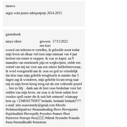
nieuws
argus wint junior inktspotprijs 2014-2015
gastenboek
tanya viktor
gewoon
17/11/2022
een kort
woord om iedereen te vertellen, ik geloofde nooit totdat
mijn leven uit elkaar viel toen mijn minnaar van 4 jaar
besloot om ermee te stoppen. ik was zo kapot. na 9
maanden van emotionele pijn en wegkwijnen, stelde een
vriend van mij me voor aan een zekere liefdesbetoveraar,
ik werd voorgesteld aan dr. osas en god zo vriendelijk
dat deze man mijn geliefde terugbracht in minder dan 5
dagen zag ik wonderen, mijn geliefde kwam terug naar
mij en mijn leven kreeg terug net als een voltooide puzzel
... ben zo blij .. dank aan de heer osas beukelaar voor het
redden van mijn leven. mr osas is de beste online love
voodoo spell caster die ik ooit heb ontmoet! whatsapp
hem op +2348101793937 bedankt, bedankt bedankt!!!!!
e-mail: info.osasremedy@gmail.com #drsebi
#relationshipadvice #traumahealing #love #lovequotes
#spiritualiteit #lovespells #voodoo #nature #lost
#universe #europe #usa🇺🇸 #tiktok #youtube #canada
#asia #mentalhealth #emotions